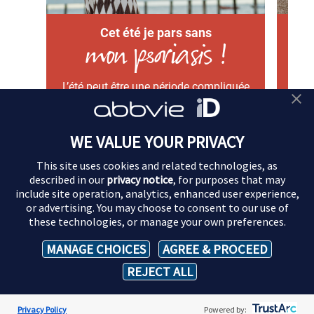
Cet été je pars sans
mon psoriasis !
L’été peut être une période compliquée
quand on est atteint de psoriasis. Et si
Déco
les choses étaient différentes cette
a r
année.
vi
WE VALUE YOUR PRIVACY
Découvrir l’article
This site uses cookies and related technologies, as
described in our
privacy notice
, for purposes that may
include site operation, analytics, enhanced user experience,
or advertising. You may choose to consent to our use of
these technologies, or manage your own preferences.
FR-IMMD-240029 - 03/2024
MANAGE CHOICES
AGREE & PROCEED
REJECT ALL
Footer isn't displayed in Editable Template Structure mode
Cookie Preferences
Privacy Policy
Powered by: